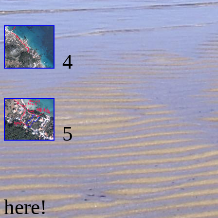
4
5
here!